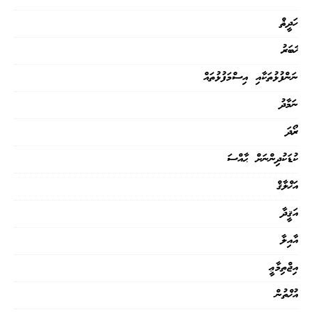
ހަދީޘް
ޚަބަރު
ނަންފުޅުތަކާއި އިސްމަފުޅުތައް
ނަމާދު
ރޯދަ
ކުޑަކުދިންނަށް ޙާއްސަ
އަޚްލާޤް
އަޤީދާ
އާއިލާ
އިޖްތިމާޢީ
އުޚްތުން