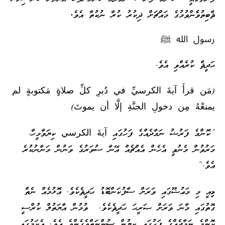
ޘާބިތުވެެންވުމުގެ މައްޗަށް ޛިކުރު ކުރާ ނުކުތާ އެވެ
.
رسول الله ﷺ
ޙަދީޘް ކުރެއްވި އެވެ.
(مَن قرأَ آيةَ الكرسيِّ في دُبرِ كلِّ صلاةٍ مَكتوبةٍ لم
يمنعْهُ مِن دخولِ الجنَّةِ إلَّا أن يموتَ)
”ކޮންމެ ފަރުޟު ނަމާދެއްގެ ފަހުގައި آيةَ الكرسي ކިޔަވާމީހާ،
މަރުވުން މެނުވީ އެހެން އެއްޗެއް އޭނާ ސުވަރުގެ ވަނުން މަނާނުކުރެ
އެވެ.“
މި
އީ މި މަޢުޟޫގައި ވަރަށް ސާފުކަންބޮޑު ޙަދީޘެކެވެ. އޮޅުމެއް ނެތް
ގޮތުގައި މާނަ ވަރަށް ޞަރީޙަ ޙަދީޘެކެވެ. ވުމުން އާޔަތުލް ކުރްސީ
ކޮންމެ ނަމާދެއްގެ ފަހުގައި ކިޔުން ސުންނަތްވެގެންވެ އެވެ. އެކަމުގައި