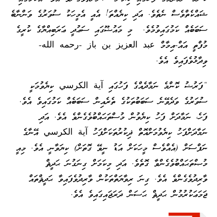
ޝައްކެތްވެސް ނެތެވެ. އަދި ކިޔެއްތަ! އެއީ އެމީހަކު ސުވަރުގެ ވަންނާބެ
ސަބަބެއް ކަމުގައިވުމެވެ. މި މައުޟޫގައި ސަޢުދީ ޢަރަބިއްޔާގެ ކުރީގެ
މުފްތީ އައް-އިމާމް عبد العزيز بن باز -رحمه الله-
ވިދާޅުވެފައިވެ އެވެ.
“ފަރުޟު ކޮންމެ ނަމާދެއްގެ ފަހުގައި آية الكرسي ކިޔެވުމަކީ
ސުވަރުގެ ވަދެވޭނެ ސަބަބުތަކުގެ ތެރެއިން ސަބަބެއް ކަމުގައިވެ އެވެ.
ފަހެ، ނަމާދަށް ފަހު ކިޔެވުން މުސްތަޙައްބުވެގެންވެ އެވެ. އަދި
ނަމާދަށްފަހު ކިޔެވުމަށްއޮތް ޛިކުރުތަކަށްފަހު آية الكرسي އޭނާގެ
ނަފްސަށް (އެއްވެސް މީހަކަށް އަޑު ނީވޭ ގޮތަށް) ކިޔަވާނީ އެވެ. މިއީ
މުޞްތަޙައްބުވެގެންވާ ގޮތެވެ. އަދި މިކަމަށް ގިނަގުނަ ޙަދީޘް
ވާރިދުވެގެންވެ އެވެ. ގިނަ
ރިވާޔަތްތަކުން ވާރިދުވެފައިވާ ޙަދީޘްތައް
ޖަމަޢަކުރުމުން ޙަދީޘް ޙަސަން ދަރަޖައިގައިވެ އެވެ.