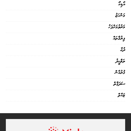
އޯޑިއޯ
މަންހަޖު
މަރުވުމަށްފަހު
ފިރުޤާތައް
ދުޢާ
ތަޥްޙީދު
ޤުރުއާން
ސަދަޤާތް
ޒަކާތް