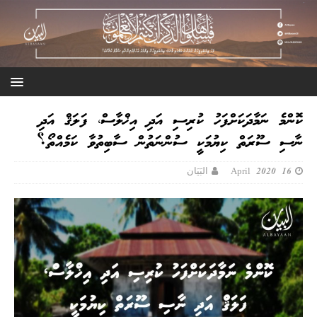
ކޮންމެ ނަމާދަކަށްފަހު ކުރިސި އަދި އިޚްލާސް، ފަލަޤް އަދި
ނާސި ސޫރަތް ކިޔުމަކީ ސުންނަތުން ސާބިތުވާ ކަމެއްތޯ؟
16 April 2020
البَيَان