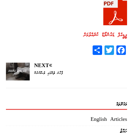
ޕީޑީއެފް ޑައުންލޯޑް ކުރެއްވުމަށް
S
T
F
h
wi
ac
ar
tt
eb
NEXT
ފާހާނަ ތެރޭގައި ވުޟޫކުރުން
e
er
oo
k
މައުލޫތައް
English Articles
ހައްޖު