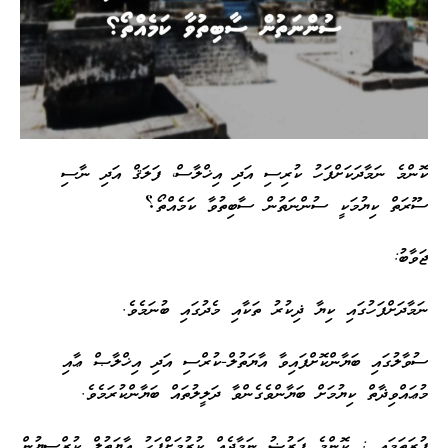
ކޮންމެ ނަމާދަކަށްފަހު ކުރިސި އަދި އިޚްލާސް، ފަލަޤް އަދި ނާސި
ސޫރަތް ކިޔުމަކީ ސުންނަތުން ސާބިތުވާ ކަމެއްތޯ
؟
ޖަވާބު:
ނަމާދަށްފަހުގައި ކިޔާ ޛިކުރު ތަކާއި މެދުގައި ބުނަމެވެ.
ސުވާލުގައި ބަޔާންކޮށްފައިވާ އާޔަތުލް-ކުރްސި އަދި އިޚްލާޞް ޢާއި
މުޢައްވިޛާތް ކިޔުމަށް ބަޔާންވެގެންވާ ދަލީލުތައް ބަޔާންކުރަމެވެ.
ފުރަތަމައީ
:
ކޮންމެ ފަރުޟު ނަމާދެއް ކުރުމަށްފަހު އާޔަތުލް ކުރްސިޔުން