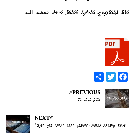
ޖަވާބު ދެއްވަވާފައިވަނީ އައްޝެއިޚް މުޙައްމަދު ހަސަން حفظه الله
S
T
F
h
wi
ac
ar
tt
eb
PREVIOUS
ޤިޔާމަތް ދުވަހާއި ބެހޭ
e
er
oo
k
NEXT
މުޞްޙަފް ބިންމައްޗަށް ވެއްޓުމުން ސުންނަތުގައި ކަންތައް ކުރަންޖެހޭ ގޮތަކީ ކޮބައިތޯ؟