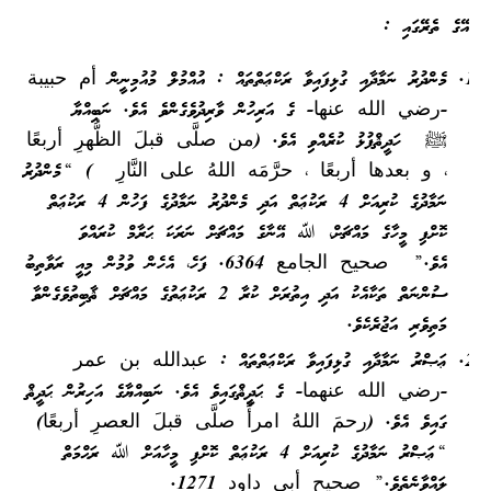
އޭގެ ތެރޭގައި :
މެންދުރު ނަމާދާއި ގުޅިފައިވާ ރަކްޢަތްތައް : އުއްމުލް މުއުމިނީން أم حبيبة
-رضي الله عنها- ގެ އަރިހުން ވާރިދުވެގެންވެ އެވެ. ނަބިއްޔާ
ﷺ ހަދީޘްފުޅު ކުރެއްވި އެވެ. (من صلَّى قبلَ الظُّهرِ أربعًا
، و بعدها أربعًا ، حرَّمَه اللهُ على النَّارِ ) “މެންދުރު
ނަމާދުގެ ކުރިއަށް 4 ރަކުޢަތް އަދި މެންދުރު ނަމާދުގެ ފަހުން 4 ރަކުޢަތް
ކޮށްފި މީހާގެ މައްޗަށް، ﷲ އޭނާގެ މައްޗަށް ނަރަކަ ޙަރާމް ކުރައްވަ
އެވެ.” صحيح الجامع 6364. ފަހެ، އެހެން ވުމުން މިއީ ރަވާތިބު
ސުންނަތް ތަކާއެކު އަދި އިތުރަށް ކުރާ 2 ރަކުޢަތުގެ މައްޗަށް ޘާބިތުވެގެންވާ
މަތިވެރި އަޖުރެކެވެ.
ޢަޞްރު ނަމާދާއި ގުޅިފައިވާ ރަކްޢަތްތައް : عبدالله بن عمر
-رضي الله عنهما- ގެ ޙަދީޘްގައިވެ އެވެ. ނަބިއްޔާގެ އަހިރުން ޙަދީޘް
ގައިވެ އެވެ. (رحمَ اللهُ امرأً صلَّى قبلَ العصرِ أربعًا)
“ޢަޞްރު ނަމާދުގެ ކުރިއަށް 4 ރަކުޢަތް ކޮށްފި މީހާއަށް ﷲ ރަޙްމަތް
ލައްވާނެތެވެ.” صحيح أبي داود 1271.