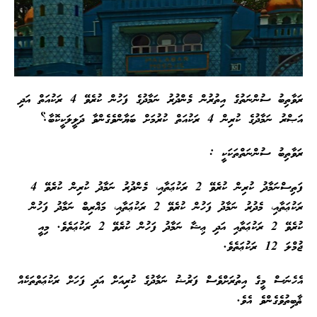
ރަވާތިބު ސުންނަތުގެ އިތުރުން މެންދުރު ނަމާދުގެ ފަހުން ކުރެވޭ 4 ރަކުއަތް އަދި
އަޞްރު ނަމާދުގެ ކުރިން 4 ރަކުއަތް ކުރުމަށް ބަޔާންވެގެންވާ ދަލީލަކީކޮބާ؟
ރަވާތިބު ސުންނަތްތަކަކީ :
ފަތިސްނަމާދު ކުރިން ކުރެވޭ 2 ރަކުޢަތާއި، މެންދުރު ނަމާދު ކުރިން ކުރެވޭ 4
ރަކުޢަތާއި، މެދުރު ނަމާދު ފަހުން ކުރެވޭ 2 ރަކުޢަތާއި، މަޣްރިބް ނަމާދު ފަހުން
ކުރެވޭ 2 ރަކުޢަތާއި އަދި ޢިޝާ ނަމާދު ފަހުން ކުރެވޭ 2 ރަކުޢަތެވެ. މިއީ
ޖުމްލަ 12 ރަކުޢަތެވެ.
އެހެނަސް މީގެ އިތުރަށްވެސް ފަރުޟު ނަމާދުގެ ކުރިއަށް އަދި ފަހަށް ރަކުޢަތްތަކެއް
ޘާބިތުވެގެންވެ އެވެ.