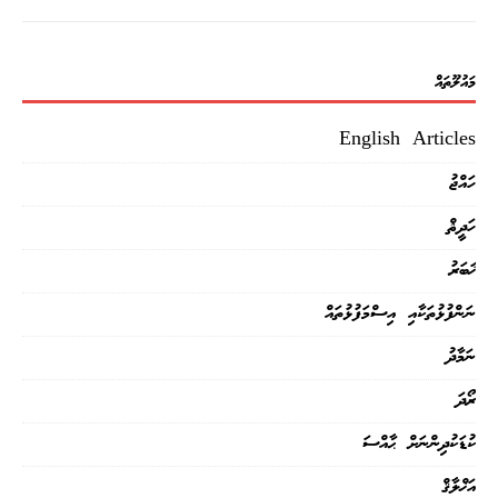
މައުލޫތައް
English Articles
ހައްޖު
ހަދީޘް
ޚަބަރު
ނަންފުޅުތަކާއި އިސްމަފުޅުތައް
ނަމާދު
ރޯދަ
ކުޑަކުދިންނަށް ޙާއްސަ
އަޚްލާޤް