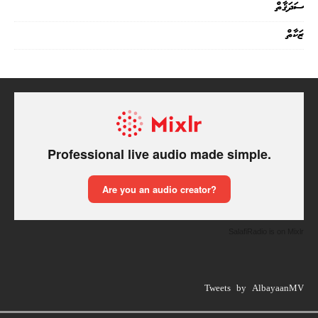
ސަދަޤާތް
ޒަކާތް
SalafiRadio is on Mixlr
Tweets by AlbayaanMV