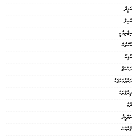
އަޤީދާ
އާއިލާ
އިޖްތިމާޢީ
އުޚްތުން
އޯޑިއޯ
މަންހަޖު
މަރުވުމަށްފަހު
ފިރުޤާތައް
ދުޢާ
ތަޥްޙީދު
ޤުރުއާން