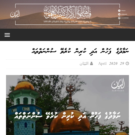
ނަމާދުގެ ފަހުން އަދި ކުރިން ކުރެވޭ ސުންނަތްތައް
29 April 2020
البَيَان