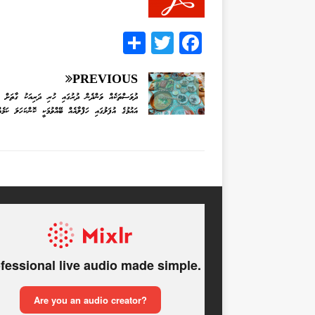
S
T
F
h
wi
ac
ar
tt
eb
PREVIOUS
ދުވަސްތަކެއް ވަންދެން ދުރުގައި ހުރި ދަރިއަކު ގާތަށް 
e
er
oo
އައުމުގެ އުފަލުގައި ހަފްލާއެއް ބޭއްވުމަކީ ކޮންކަހަލަ ކަމެ
k