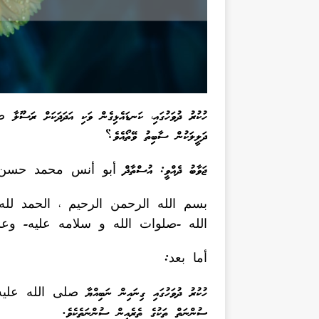
ހުކުރު ދުވަހުގައި، ކަނޑައެޅިގެން ވަކި އަދަދަކަށް ރ
ދަލީލަކުން ސާބިތު ވޭތޯއެވެ؟
ޖަވާބު ދެއްވީ: އުސްތާޛް أبو أنس محمد ح
بسم الله الرحمن الرحيم ، الحمد لل
الله -صلوات الله و سلامه عليه- وع
أما بعد:
ހުކުރު ދުވަހުގައި ގިނައިން ނަބިއްޔާ صلى الله عليه و
ސުންނަތް ތަކުގެ ތެރެއިން ސުންނަތެކެވެ.