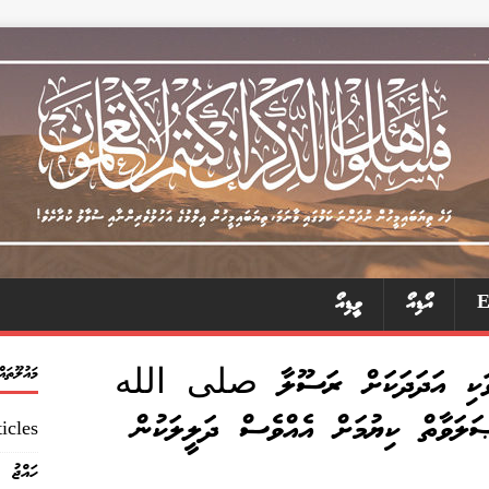
އޯޑިއޯ
ވީޑިއޯ
ން ވަކި އަދަދަކަށް ރަސޫލާ صلى الله
މައުލޫތައް
ތް ކިޔުމަށް އެއްވެސް ދަލީލަކުން
icles
ހައްޖު