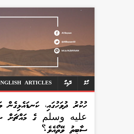
ހޯމް
ރޭޑިއޯ
ENGLISH ARTICLES
ހުކުރު ދުވަހުގައި، ކަނޑައެޅިގެ
عليه وسلم ގެ މައްޗަށް ޞަލަވާ
ސާބިތު ވޭތޯއެވެ؟