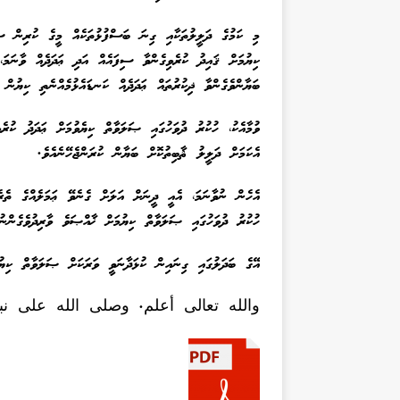
މި ކަމުގެ ދަލީލުތަކާއި ގިނަ ބަސްފުޅުތަކެއް މީގެ ކުރިން ސުވާ
ކިޔުމަށް ޤައިދު ކުރެވިގެންވާ ސިފައެއް އަދި ޢަދަދެއް ވާނަމަ،
ބަޔާންވެގެންވާ ޛިކުރުތައް ޢަދަދެއް ކަނޑައެޅުމެއްނެތި ކިޔުން
ވުމާއެކު، ހުކުރު ދުވަހުގައި ޞަލަވާތް ކިޔެވުމަށް ޢަދަދު ކުރެ
އެކަމަށް ދަލީލު ޘާބިތުކޮށް ބަޔާން ކުރަންޖެހޭނެއެވެ.
އެހެން ނުވާނަމަ، އެއީ ދީނަށް އަލަށް ގެނެވޭ ޢަމަލެއްގެ ތެރ
ހުކުރު ދުވަހުގައި ޞަލަވާތް ކިޔުމަށް ޚާއްޞަވެ ވާރިދުވެގެންނުވ
އޭގެ ބަދަލުގައި ގިނައިން ކުޅަދާނަވީ ވަރަކަށް ޞަލަވާތް ކިޔު
والله تعالى أعلم. وصلى الله على نب