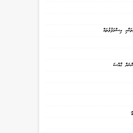
ތަކާއި އިސްމަފުޅުތައް
ންނަށް ޙާއްސަ
ީ