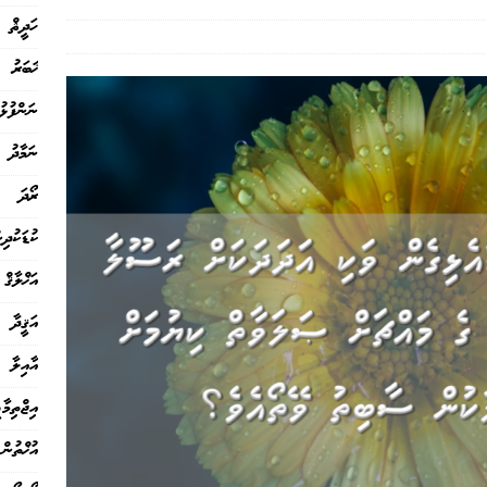
ހަދީޘް
ޚަބަރު
ނަންފުޅު
ނަމާދު
ރޯދަ
ކުޑަކުދި
އަޚްލާޤް
އަޤީދާ
އާއިލާ
އިޖްތިމާޢ
އުޚްތުން