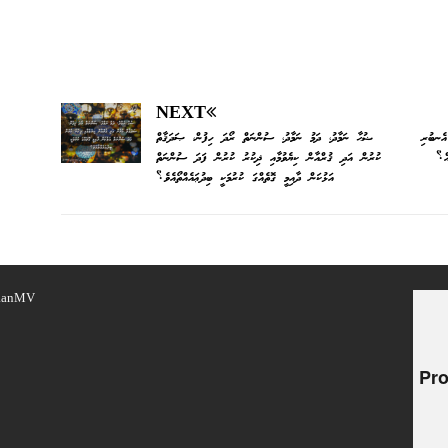
NEXT
އެނބުރި
ޟުޙާ ނަމާދު، ދަމު ނަމާދު، ސުންނަތް ރޯދަ ހިފުން، ޞަދަޤާތް
އް؟
ކުރުން އަދި ޤުރްއާން ކިޔެވުމާއި ޛިކުރު ކުރުން ފަދަ ސުންނަތް
އަޅުކަން ދާއިމީ ގޮތެއްގަ ކުރުމަކީ ބިދުޢައެއްތޯއެވެ؟
yaanMV