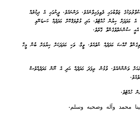
ލުތަކުގެ ޖަވާބުގައި ދެވިފައިވާނެއެވެ. ދަންނައެވެ. ދީނުގައި އެ ޛިކުރެއް
 އެ ޢަދަދަށް ކިޔުން ހުއްޓެވެ. އަދި މުޠްލަޤްކޮށް ޢަދަދެއް ކަނޑަނޭޅި
 އެއީ ސުންނަތްވެގެންވާ ގޮތެވެ.
ވިގެންވާ ޚާއްޞަ ޢަދަދެއް ނުވެއެވެ. ވީމާ، ވަކި ޢަދަދަކަށް ކިޔުމަށް ބުނާ މީހާ
ެއަށް ވަންނާނެއެވެ. ވުމުން، ތިފަދަ ޢަދަދެއް އަދި އެ ނޫން ޢަދަދެއްވެސް
ެއެވެ.
ން ހުއްޓެވެ.
ينا محمد وآله وصحبه وسلم.