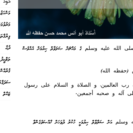
އޯޑިއޯ
މަންހަޖު
މަރުވުމަށ
ފިރުޤާތައ
ދުޢާ
ަސޫލާ صلى الله عليه وسلم ގެ މައްޗަށް ޞަލަވާތް ކިޔުމަށް އެއްވެސް
ތަޥްޙީދު
ޤުރުއާން
سن (حفظه الله)
ސަދަޤާތް
ه رب العالمين، و الصلاة و السلام على رسول
لى آله و صحبه أجمعين.
ޒަކާތް
سلم އަށް ޞަލާވާތް ކިޔުމަކީ ހުކުރު ދުވަހަށް ޚާއްޞަވެގެންވާ