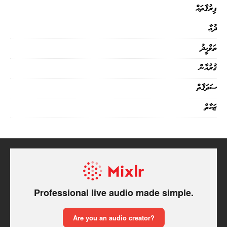
ފިރުޤާތައް
ދުޢާ
ތަޥްޙީދު
ޤުރުއާން
ސަދަޤާތް
ޒަކާތް