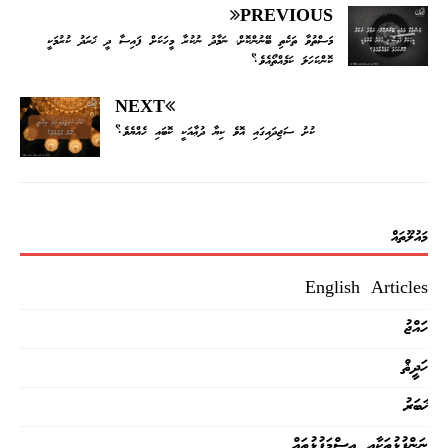
ar
tt
eb
PREVIOUS
މަސްތުވާ ތަކެތި ބޭނުންކޮށް، ނަމާދު ނުކުރާ މީހަކަށް ފައިސާ ދީ ޚަރަދު ކުރުމަކީ
e
er
oo
ކޮންކަހަލަ ކަމެއްތޯއެވެ؟
k
NEXT
ކުށު ސަޖިދައިގައި އޮވެ ކިޔާ ދުޢާއަކީ ކޮބައި ހެއްޔެވެ؟
މައުލޫތައް
English Articles
ހައްޖު
ހަދީޘް
ޚަބަރު
ނަންފުޅުތަކާއި އިސްމަފުޅުތައް