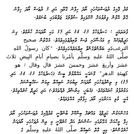
މެދު ފޮއިގެ ދުވަސްތަކުގައި ރޯދަ ހިފާނެ ގޮތާއި އަދި 3 ދުވަސް ރޯދަ ހިފާނެ
ގޮތް އޮޅުން ފިލުވުމަށް ކޮށްފައިވާ ސުވާލުގެ ޖަވާބުގައި ބުނަމެވެ.
ފުރަތަމައީ : ހަނދުމަހުގެ 13، 14 އަދި 15 ގައި ރޯދައަށް ހުރުމެވެ. ގިނަ
ޙަދީޘްތަކެއް މި މައުޟޫގައި ވެސް ވާރިދުވެފައިވެއެވެ. އެގޮތުން صحيح
الترغبގައި ބަޔާންވެގެންވާ ރިވާޔަތެއްގައިވެއެވެ. “كان رسولُ اللهِ
صلَّى اللهُ عليهِ وسلَّم يأمُرنا بصيامِ أيامِ البِيضِ ثلاثَ
عشرَ وأربعَ عشرَ وخمسَ عشرَ قال وقال : هو
كهيئةِ الدهرِ” މާނައަކީ، އައްޔާމުލް ބީޟް (ހަނދުމަހުގެ 13، 14، އަދި
15) މި ތިންދުވަހުގައި ރޯދައަށް ތިބުމަށް ނަބިއްޔާ ތިމަން ޞަޙާބީންނަށް
އަމުރުފުޅު ކުރައްވައެވެ. (އެބަހީ، އިރުޝާދު ދެއްވައެވެ.) އަދި ޙަދީޘް ކުރެއްވިއެވެ.
އެއީ، މުޅި އަހަރުގައި ރޯދަ ހިފުމާއި އެއްފަދައެވެ.
އެހެންކަމުން، ޙަދީޘްގެ މައްޗަށް ބިނާކޮށް ބުނެވޭނީ، މެދުފޮއިގެ ދުވަސްތަކުގައި ރޯދަ
ހިފާ މީހާއަށް އެގޮތުގައި ސުންނަތް އަދާ ކުރެވޭނީ މި ތިން ދުވަހުގައި ރޯދައަށް
ހުރެގެންނެވެ. މިއީ މާތް ނަބިއްޔާ صلَّى اللهُ عليهِ وسلَّم ގެ