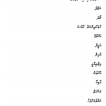
ނަމާދު
ރޯދަ
ކުޑަކުދިންނަށް ޙާއްސަ
އަޚްލާޤް
އަޤީދާ
އާއިލާ
އިޖްތިމާޢީ
އުޚްތުން
އޯޑިއޯ
މަންހަޖު
މަރުވުމަށްފަހު