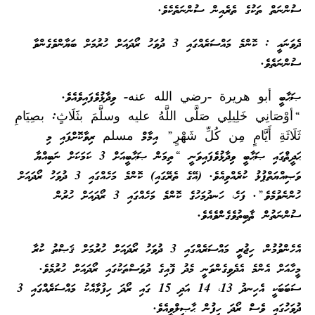
ސުންނަތް ތަކުގެ ތެރެއިން ސުންނަތެކެވެ.
ދެވަނައީ : ކޮންމެ މައްސަރެއްގައި 3 ދުވަހު ރޯދައަށް ހުރުމަށް ބަޔާންވެގެންވާ
ސުންނަތެވެ.
ޞަޙާބީ أبو هريرة -رضي الله عنه- ވިދާޅުވެފައިވެއެވެ.
“أوْصَانِي خَلِيلِي صَلَّى اللَّهُ عليه وسلَّمَ بثَلَاثٍ: بصِيَامِ
ثَلَاثَةِ أَيَّامٍ مِن كُلِّ شَهْرٍ” އިމާމް مسلم ރިވާކޮށްފައި މި
ޙަދީޘްގައި ޞަޙާބީ ވިދާޅުވެފައިވަނީ “ތިމަން ޞަޙާބީއަށް 3 ކަމަކަށް ނަބިއްޔާ
ވަޞިއްޔަތްޕުޅު ކުރެއްވިއެވެ. (އޭގެ ތެރޭގައި) ކޮންމެ މަހެއްގައި 3 ދުވަހު ރޯދައަށް
ހުންނެވުމެވެ”. ފަހެ، ހަނދުމަހުގެ ކޮންމެ މަހެއްގައި 3 ރޯދައަށް ހުރުން
ސުންނަތުން ޘާބިތުވެގެންވެއެވެ.
އެހެންވުމުން، ހިޖުރީ މައްސަރެއްގައި 3 ދުވަހު ރޯދައަށް ހުރުމަށް ޤަޞްތު ކުރާ
މީހާއަށް އެންމެ އެދެވިގެންވަނީ މެދު ފޮއިގެ ދުވަސްތަކުގައި ރޯދައަށް ހުރުމެވެ.
ސަބަބަކީ އެހިނދު 13، 14 އަދި 15 ގައި ރޯދަ ހިފުމާއެކު މައްސަރެއްގައި 3
ދުވަހުގައި ވެސް ރޯދަ ހިފުން ޙާޞިލްވީއެވެ.