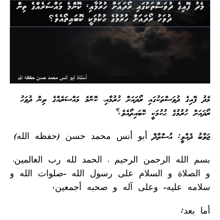
މެދު ފޮއިގެ ދުވަސްތަކުގައި ރޯދައަށް ހުރުމާއި، ކޮންމެ މައްސަރެއްގެ ތިން ދުވަހު
ރޯދައަށް ހުރުމުގެ ޙުކުމަކީ ކޮބައިތޯއެވެ؟
ޖަވާބު ދެއްވީ: އުސްތާޛް أبو أنس محمد حسن (حفظه الله)
بسم الله الرحمن الرحيم ، الحمد لله رب العالمين،
و الصلاة و السلام على رسول الله -صلوات الله و
سلامه عليه- وعلى آله و صحبه أجمعين.
أما بعد: