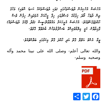
އެހެނަސް އެހެނިހެން ދުވަސްތަކުގައި (ވަކި ދުވަސްތަކެއް ކަނޑަ ނާޅައި) މަހުގެ
ތިން ދުވަހު ރޯދަ ހިފުމުގެ ޤަޞްދުގައި ހިފާ މީހާއަށް އެފަދައިން ހިފުން ވެސް
ހުއްދަވެގެންވެއެވެ. އެހެނަސް އެމީހަކަށް އައްޔާމުލް-ބީޟް (މެދު ފޮއެގެ ދުވަސްތައް)
ފާއިތުވާނެ ކަމީ ޢިލްމުވެރިންގެ ބަސްފުޅުތަކުން ބުރަވެވޭ ގޮތެވެ.
ވީމާ، އެންމެ އަޥްލާ ގޮތް އަދި ހުއްދަ ގޮތް މިކަމުގައި ބަޔާންވެއެވެ.
والله تعالى أعلم. وصلى الله على نبينا محمد وآله
وصحبه وسلم.
S
T
F
h
wi
ac