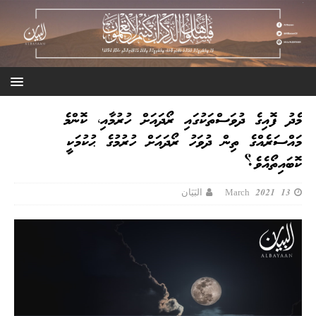
މެދު ފޮއިގެ ދުވަސްތަކުގައި ރޯދައަށް ހުރުމާއި، ކޮންމެ
މައްސަރެއްގެ ތިން ދުވަހު ރޯދައަށް ހުރުމުގެ ޙުކުމަކީ
ކޮބައިތޯއެވެ؟
13 March 2021
البَيَان